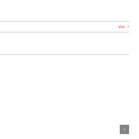
Vor
Rehasport Übungsleiter gesucht