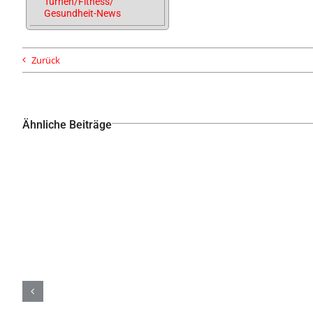
Turnen/Fitness/
Gesundheit-News
Zurück
Ähnliche Beiträge
Großes Laternenfest in Arsten am 11.09.2026