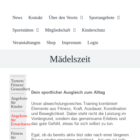
News
Kontakt
Über den Verein
Sportangebote
Sportstätten
Mitgliedschaft
Kinderschutz
Veranstaltungen
Shop
Impressum
Login
Mädelszeit
Turnen/
Fitness/
Gesundheit
Dein sportlicher Ausgleich zum Alltag
Angebote
für
Unser abwechslungsreiches Training kombiniert
Kinder
Elemente aus Fitness, Kraft, Ausdauer, Koordination
und Beweglichkeit. Dabei steht nicht die Leistung im
Angebote
Vordergrund, sondern das gemeinsame Erlebnis und
für
das gute Gefühl, etwas für sich selbst zu tun.
Erwachsene
Fitness
Egal, ob du bereits aktiv bist oder nach einer längeren
für
Pause wieder einsteigen möchtest – bei uns ist jede