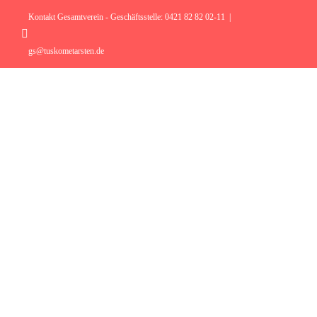
Zum
Inhalt
Kontakt Gesamtverein - Geschäftsstelle: 0421 82 82 02-11
|
springen
Instagram
gs@tuskometarsten.de