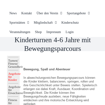
News
Kontakt
Über den Verein
Sportangebote
Sportstätten
Mitgliedschaft
Kinderschutz
Veranstaltungen
Shop
Impressum
Login
Kinderturnen 4-6 Jahre mit
Bewegungsparcours
Turnen/
Fitness/
Gesundheit
Bewegung, Spaß und Abenteuer
Angebote
für
In abwechslungsreichen Bewegungsparcours können
Kinder
die Kinder klettern, balancieren, springen, rollen und
ihre Geschicklichkeit unter Beweis stellen. Spielerisch
Angebote
erlangen sie dabei Kraft, Ausdauer, Koordination und
für
Beweglichkeit. Die Kinder können ihre
Erwachsene
Bewegungsfreude ausleben, neue Fähigkeiten
Fitness
entdecken und ihre motorische Entwicklung wird
für
gefördert.