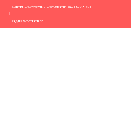
Zum
Inhalt
Kontakt Gesamtverein - Geschäftsstelle: 0421 82 82 02-11
|
springen
Instagram
gs@tuskometarsten.de