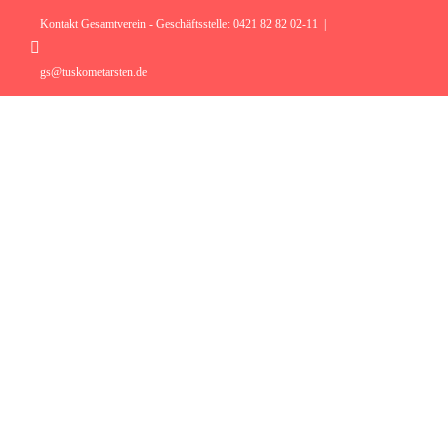
Zum
Inhalt
Kontakt Gesamtverein - Geschäftsstelle: 0421 82 82 02-11
|
springen
Instagram
gs@tuskometarsten.de