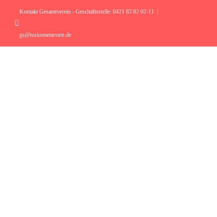
Zum
Inhalt
Kontakt Gesamtverein - Geschäftsstelle: 0421 82 82 02-11
|
springen
Instagram
gs@tuskometarsten.de