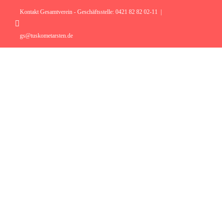
Zum
Inhalt
Kontakt Gesamtverein - Geschäftsstelle: 0421 82 82 02-11
|
springen
Instagram
gs@tuskometarsten.de