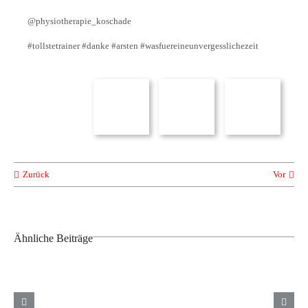
@physiotherapie_koschade
#tollstetrainer #danke #arsten #wasfuereineunvergesslichezeit
Zurück
Vor
Ähnliche Beiträge
Weitere
Neue
TuS Komet
Saison für
Trikots
Arsten
unsere
unserer