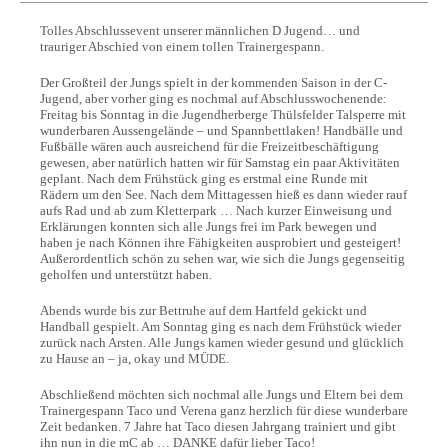
Tolles Abschlussevent unserer männlichen D Jugend… und
trauriger Abschied von einem tollen Trainergespann.
Der Großteil der Jungs spielt in der kommenden Saison in der C-
Jugend, aber vorher ging es nochmal auf Abschlusswochenende:
Freitag bis Sonntag in die Jugendherberge Thülsfelder Talsperre mit
wunderbaren Aussengelände – und Spannbettlaken! Handbälle und
Fußbälle wären auch ausreichend für die Freizeitbeschäftigung
gewesen, aber natürlich hatten wir für Samstag ein paar Aktivitäten
geplant. Nach dem Frühstück ging es erstmal eine Runde mit
Rädern um den See. Nach dem Mittagessen hieß es dann wieder rauf
aufs Rad und ab zum Kletterpark … Nach kurzer Einweisung und
Erklärungen konnten sich alle Jungs frei im Park bewegen und
haben je nach Können ihre Fähigkeiten ausprobiert und gesteigert!
Außerordentlich schön zu sehen war, wie sich die Jungs gegenseitig
geholfen und unterstützt haben.
Abends wurde bis zur Bettruhe auf dem Hartfeld gekickt und
Handball gespielt. Am Sonntag ging es nach dem Frühstück wieder
zurück nach Arsten. Alle Jungs kamen wieder gesund und glücklich
zu Hause an – ja, okay und MÜDE.
Abschließend möchten sich nochmal alle Jungs und Eltern bei dem
Trainergespann Taco und Verena ganz herzlich für diese wunderbare
Zeit bedanken. 7 Jahre hat Taco diesen Jahrgang trainiert und gibt
ihn nun in die mC ab … DANKE dafür lieber Taco!