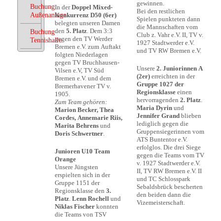
gewinnen.
Buchung
In der
Doppel Mixed-
Bei den restlichen
Außenanlage
Konkurrenz D50 (6er)
Spielen punkteten dann
belegten unseren Damen
die Mannschaften vom
den
5. Platz
. Dem 3:3
Buchung
Club z. Vahr e.V. II, TV v.
gegen den TV Werder
Tennishalle
1927 Stadtwerder e.V.
Bremen e.V. zum Auftakt
und TV RW Bremen e.V.
folgten Niederlagen
gegen TV Bruchhausen-
Unsere
2. Juniorinnen A
Vilsen e.V, TV Süd
(2er)
erreichten in der
Bremen e.V. und dem
Gruppe 1027 der
Bremerhavener TV v.
Regionsklasse
einen
1905.
hervorragenden
2. Platz
.
Zum Team gehören:
Maria Dyrin
und
Marion Becker, Thea
Jennifer Grand
blieben
Cordes, Annemarie Riis,
lediglich gegen die
Marita Behrens
und
Gruppensiegerinnen vom
Doris Schwertner
.
ATS Buntentor e.V.
erfolglos. Die drei Siege
Junioren U10 Team
gegen die Teams vom TV
Orange
v. 1927 Stadtwerder e.V.
Unsere Jüngsten
II, TV RW Bremen e.V. II
erspielten sich in der
und TC Schlosspark
Gruppe 1151 der
Sebaldsbrück bescherten
Regionsklasse den
3.
den beiden dann die
Platz
.
Lenn Rochell
und
Vizemeisterschaft.
Niklas Fischer
konnten
die Teams von TSV