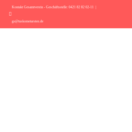
Zum
Inhalt
Kontakt Gesamtverein - Geschäftsstelle: 0421 82 82 02-11
|
springen
Instagram
gs@tuskometarsten.de