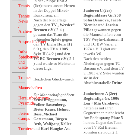
In der Gruppe
H50-2
(6er)
traten unsere Herren
Tennis
in der Doppel Mixed-
Junioren C (2er) –
Konkurrenz an.
Regionsklasse Gr. 958
Tennis
Nach der Niederlage
Sofia Denisova, Jacob
News
gegen den
TV „Werder“
Niemiec
und
Jordan
/
Bremen e.V
( 2:4 )
Pillat
gewannen gegen
Archive
gewann das Team die
die Mannschaften vom
folgenden Spiele gegen
TSV Weyhe-Lahausen II
Ansprechpartner
den
TV Eiche Horn II
(
und TC BW Varrel v.
6:0 ), den
TV v. 1905
1974 e.V. II glatt mit
Infos
Syke II
( 4:2 ) und den
jeweils 3:0.
Spielbetrieb
TC RG Bremen e.V
( 5:1
Nach den beiden
und
) und wurde so Meister in
Niederlagen gegen TC
Gäste
dieser Liga.
Bassum e.V. und dem TV
v. 1905 e.V. Syke wurden
Trainer
sie in der
Herzlichen Glückwunsch
Abschlusstabelle
Dritte
.
!
Mannschaften
Juniorinnen A (2er) –
Zur Mannschaft gehören:
Herausforderungs-
Regionsliga Gr. 1006
Ernst Brüggemann,
Pyramide
Lea + Mia Cerekovic
Volker Sassenberg,
hatten es mit ihren
Dieter Rauer, Helmut
Gegnerinnen nicht leicht.
Ferien
Böse, Michael
Am Ende sprang
Platz 5
Camps
Gatermann, Jürgen
heraus. Gegen das Team
Arth, Wolfgang Keller
vom TV Süd Bremen
und
Karl Haugke-Ast
.
Turniere
konnten sie noch 2:1