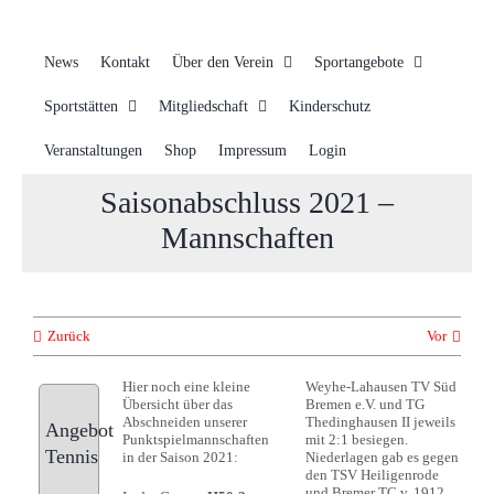
News
Kontakt
Über den Verein
Sportangebote
Sportstätten
Mitgliedschaft
Kinderschutz
Veranstaltungen
Shop
Impressum
Login
Saisonabschluss 2021 –
Mannschaften
Zurück
Vor
Hier noch eine kleine
Weyhe-Lahausen TV Süd
Übersicht über das
Bremen e.V. und TG
Abschneiden unserer
Thedinghausen II jeweils
Angebot
Punktspielmannschaften
mit 2:1 besiegen.
Tennis
in der Saison 2021:
Niederlagen gab es gegen
den TSV Heiligenrode
und Bremer TC v. 1912.