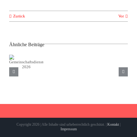
Zurück
Vor
Ähnliche Beiträge
Einladung
Gemeinschaftsdienste
Mitgliederversa
2026
Vereinsmeisterschaft
der
2026
Tennisabteilung
2026
Copyright 2026 | Alle Inhalte sind urheberrechtlich geschützt. |
Kontakt
|
Impressum