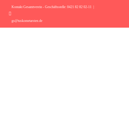
Zum
Inhalt
Kontakt Gesamtverein - Geschäftsstelle: 0421 82 82 02-11
|
springen
Instagram
gs@tuskometarsten.de