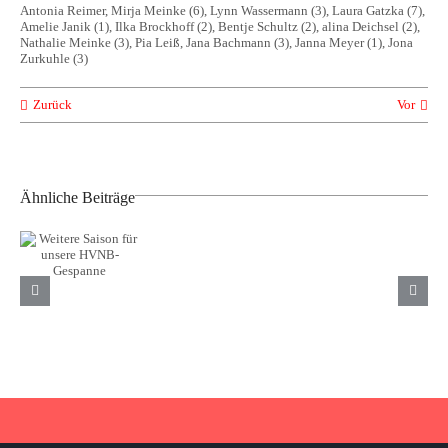
Antonia Reimer, Mirja Meinke (6), Lynn Wassermann (3), Laura Gatzka (7),
Amelie Janik (1), Ilka Brockhoff (2), Bentje Schultz (2), alina Deichsel (2),
Nathalie Meinke (3), Pia Leiß, Jana Bachmann (3), Janna Meyer (1), Jona
Zurkuhle (3)
Zurück
Vor
Ähnliche Beiträge
Weitere
Saison für
Neue
TuS Komet
unsere
Trikots
Arsten
HVNB-
unserer
sichert
Gespanne
männlichen
Klassenerhalt
A-Jugend