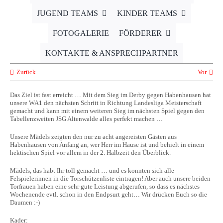
JUGEND TEAMS
KINDER TEAMS
FOTOGALERIE
FÖRDERER
KONTAKTE & ANSPRECHPARTNER
Zurück
Vor
Das Ziel ist fast erreicht … Mit dem Sieg im Derby gegen Habenhausen hat
unsere WA1 den nächsten Schritt in Richtung Landesliga Meisterschaft
gemacht und kann mit einem weiteren Sieg im nächsten Spiel gegen den
Tabellenzweiten JSG Altenwalde alles perfekt machen …
Unsere Mädels zeigten den nur zu acht angereisten Gästen aus
Habenhausen von Anfang an, wer Herr im Hause ist und behielt in einem
hektischen Spiel vor allem in der 2. Halbzeit den Überblick.
Mädels, das habt Ihr toll gemacht … und es konnten sich alle
Felspielerinnen in die Torschützenliste eintragen! Aber auch unsere beiden
Torfrauen haben eine sehr gute Leistung abgerufen, so dass es nächstes
Wochenende evtl. schon in den Endpsurt geht… Wir drücken Euch so die
Daumen :-)
Kader: