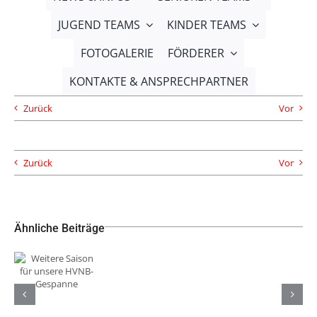
JUGEND TEAMS
KINDER TEAMS
FOTOGALERIE
FÖRDERER
KONTAKTE & ANSPRECHPARTNER
Zurück
Vor
Zurück
Vor
Ähnliche Beiträge
Weitere
Saison für
Neue
TuS Komet
unsere
Trikots
Arsten
HVNB-
unserer
sichert
Gespanne
männlichen