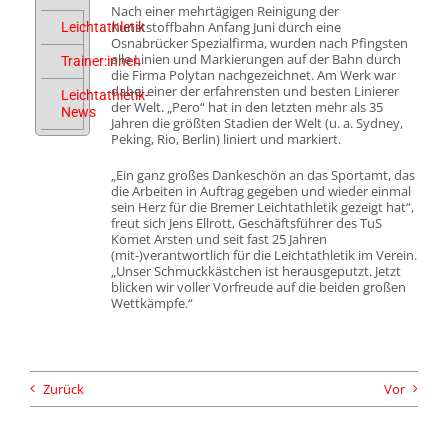
Nach einer mehrtägigen Reinigung der
Kunststoffbahn Anfang Juni durch eine
Leichtathletik
Osnabrücker Spezialfirma, wurden nach Pfingsten
alle Linien und Markierungen auf der Bahn durch
Trainer:innen
die Firma Polytan nachgezeichnet. Am Werk war
dabei einer der erfahrensten und besten Linierer
Leichtathletik-
der Welt. „Pero“ hat in den letzten mehr als 35
News
Jahren die größten Stadien der Welt (u. a. Sydney,
Peking, Rio, Berlin) liniert und markiert.
„Ein ganz großes Dankeschön an das Sportamt, das
die Arbeiten in Auftrag gegeben und wieder einmal
sein Herz für die Bremer Leichtathletik gezeigt hat“,
freut sich Jens Ellrott, Geschäftsführer des TuS
Komet Arsten und seit fast 25 Jahren
(mit-)verantwortlich für die Leichtathletik im Verein.
„Unser Schmuckkästchen ist herausgeputzt. Jetzt
blicken wir voller Vorfreude auf die beiden großen
Wettkämpfe.“
Zurück
Vor