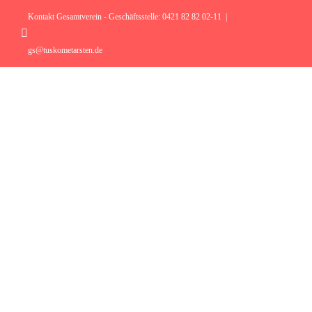
Zum
Inhalt
Kontakt Gesamtverein - Geschäftsstelle: 0421 82 82 02-11
|
springen
Instagram
gs@tuskometarsten.de