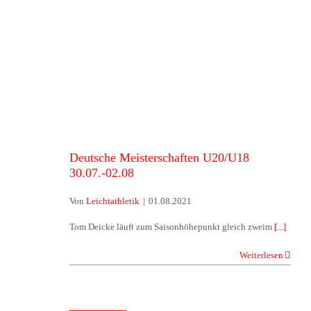
Deutsche Meisterschaften
U20/U18 30.07.-02.08
Deutsche Meisterschaften U20/U18
30.07.-02.08
Von
Leichtathletik
|
01.08.2021
Tom Deicke läuft zum Saisonhöhepunkt gleich zweim
[...]
Weiterlesen