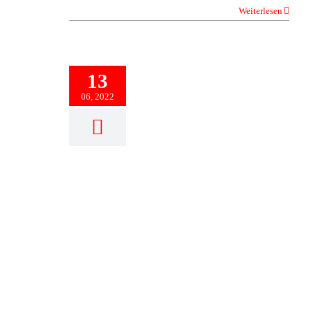
Weiterlesen
13
06, 2022
Fenja Schäfer und Tom Deicke
für die DM qualifiziert