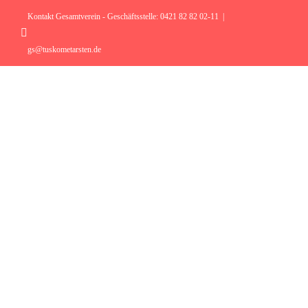
Zum
Inhalt
Kontakt Gesamtverein - Geschäftsstelle: 0421 82 82 02-11
|
springen
Instagram
gs@tuskometarsten.de