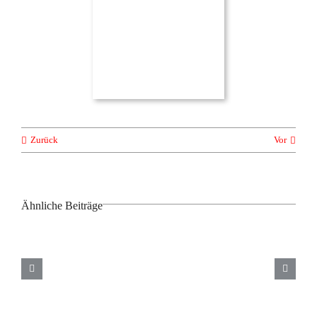
Zurück
Vor
Ähnliche Beiträge
Offene
Hoopers
LVM
THS-
Hoopers-
Weser-
Landesmeisterschaft
Turnier
Ems & 4.
2025
Lauf
Moinsen-