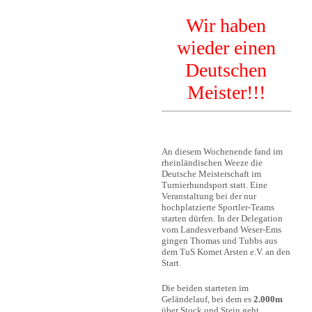
Wir haben
wieder einen
Deutschen
Meister!!!
An diesem Wochenende fand im
rheinländischen Weeze die
Deutsche Meisterschaft im
Turnierhundsport statt. Eine
Veranstaltung bei der nur
hochplatzierte Sportler-Teams
starten dürfen. In der Delegation
vom Landesverband Weser-Ems
gingen Thomas und Tubbs aus
dem TuS Komet Arsten e.V. an den
Start.
Die beiden starteten im
Geländelauf, bei dem es
2.000m
über Stock und Stein geht.