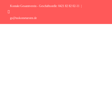
Zum
Inhalt
Kontakt Gesamtverein - Geschäftsstelle: 0421 82 82 02-11
|
springen
Instagram
gs@tuskometarsten.de