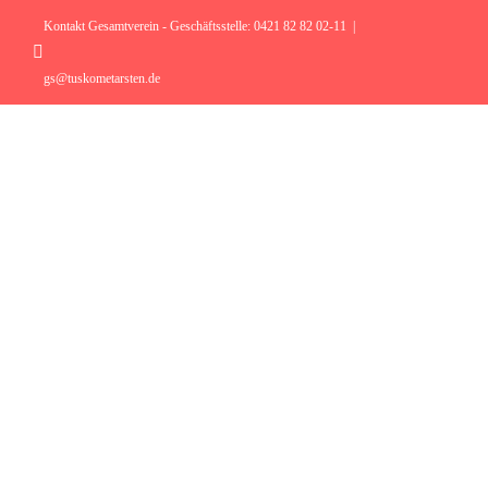
Zum
Inhalt
Kontakt Gesamtverein - Geschäftsstelle: 0421 82 82 02-11
|
springen
Instagram
gs@tuskometarsten.de