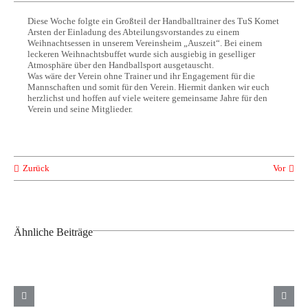
Diese Woche folgte ein Großteil der Handballtrainer des TuS Komet
Arsten der Einladung des Abteilungsvorstandes zu einem
Weihnachtsessen in unserem Vereinsheim „Auszeit“. Bei einem
leckeren Weihnachtsbuffet wurde sich ausgiebig in geselliger
Atmosphäre über den Handballsport ausgetauscht.
Was wäre der Verein ohne Trainer und ihr Engagement für die
Mannschaften und somit für den Verein. Hiermit danken wir euch
herzlichst und hoffen auf viele weitere gemeinsame Jahre für den
Verein und seine Mitglieder.
Zurück
Vor
Ähnliche Beiträge
Weitere
Neue
TuS Komet
Saison für
Trikots
Arsten
unsere
unserer
sichert