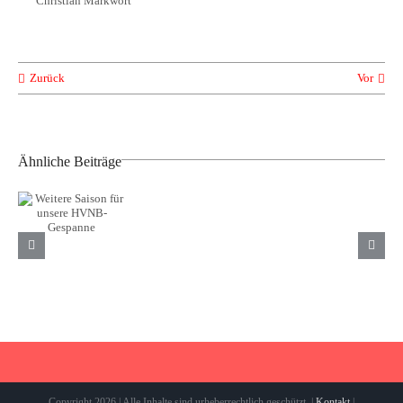
Christian Markwort
Zurück
Vor
Ähnliche Beiträge
Weitere
Saison für
Neue
TuS Komet
unsere
Trikots
Arsten
HVNB-
unserer
sichert
Gespanne
männlichen
Klassenerhalt
A-Jugend
Copyright 2026 | Alle Inhalte sind urheberrechtlich geschützt. |
Kontakt
|