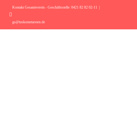
Zum
Inhalt
Kontakt Gesamtverein - Geschäftsstelle: 0421 82 82 02-11
|
springen
Instagram
gs@tuskometarsten.de