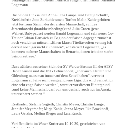
vergangenen Saison bereits mehrfach ausgeholfen haben“, erläutert
Logemann.
Die beiden Linksaußen Anna-Lena Lampe und Bentje Schultz,
Kreisläuferin Jona Zurkuhle sowie Torfrau Malin Kahle gehören
jetzt fest zum Stamm der der ersten Mannschaft, auf Lea
Jarzembowski (krankheitsbedingt) und Julia Groen (jetzt
Weinert/Babypause) werden Harald Logemann und sein neuer Co-
Trainer Fabian Hartwich zu Beginn der Saison dagegen zunächst
noch verzichten müssen. „Einen klaren Titelfavoriten vermag ich
derzeit noch gar nicht zu nennen“, konstatiert Logemann, „es
kommen mehrere Mannschaften in Betracht, denen ich eine starke
Saison zutraue.“
Dazu zählten aus seiner Sicht der SV Werder Bremen III, der ATSV
Habenhausen und die HSG Delmenhorst, „aber auch Elsfleth und
Oldenburg muss man immer auf dem Zettel haben“, verweist
Logemann auf eine recht ausgeglichene Liga. „Es wird vermutlich
eine sehr enge Saison werden“, warnt er vor diesem Hintergrund,
„und keine Mannschaft darf von uns deshalb auch nur im Ansatz
unterschätzt werden.“
Restkader: Stefanie Segieth, Christin Meyer, Christin Lange,
Jennifer Meyerhöfer, Mirja Kahle, Janna Meyer, Ilka Brockhoff,
Laura Gatzka, Melina Rieger und Lara Kasch.
Veröffentlicht im Weser Kurier am 19.10.20, geschrieben von