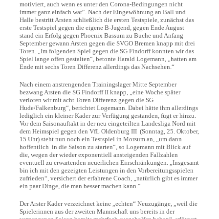
motiviert, auch wenn es unter den Corona-Bedingungen nicht
immer ganz einfach war“. Nach der Eingewöhnung an Ball und
Halle bestritt Arsten schließlich die ersten Testspiele, zunächst das
erste Testspiel gegen die eigene B-Jugend, gegen Ende August
stand ein Erfolg gegen Phoenix Bassum zu Buche und Anfang
September gewann Arsten gegen die SVGO Bremen knapp mit drei
Toren. „Im folgenden Spiel gegen die SG Findorff konnten wir das
Spiel lange offen gestalten“, betonte Harald Logemann, „hatten am
Ende mit sechs Toren Differenz allerdings das Nachsehen.“
Nach einem anstrengenden Trainingslager Mitte September
bezwang Arsten die SG Findorff II knapp, „eine Woche später
verloren wir mit acht Toren Differenz gegen die SG
Hude/Falkenburg“, berichtet Logemann. Dabei hätte ihm allerdings
lediglich ein kleiner Kader zur Verfügung gestanden, fügt er hinzu.
Vor dem Saisonauftakt in der neu eingeteilten Landesliga Nord mit
dem Heimspiel gegen den VfL Oldenburg III (Sonntag, 25. Oktober,
15 Uhr) steht nun noch ein Testspiel in Morsum an, „um dann
hoffentlich in die Saison zu starten“, so Logemann mit Blick auf
die, wegen der wieder exponentiell ansteigenden Fallzahlen
eventuell zu erwartenden neuerlichen Einschränkungen. „Insgesamt
bin ich mit den gezeigten Leistungen in den Vorbereitungsspielen
zufrieden“, versichert der erfahrene Coach, „natürlich gibt es immer
ein paar Dinge, die man besser machen kann.“
Der Arster Kader verzeichnet keine „echten“ Neuzugänge, „weil die
Spielerinnen aus der zweiten Mannschaft uns bereits in der