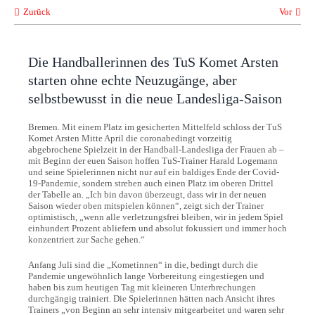
Zurück
Vor
Die Handballerinnen des TuS Komet Arsten
starten ohne echte Neuzugänge, aber
selbstbewusst in die neue Landesliga-Saison
Bremen. Mit einem Platz im gesicherten Mittelfeld schloss der TuS
Komet Arsten Mitte April die coronabedingt vorzeitig
abgebrochene Spielzeit in der Handball-Landesliga der Frauen ab –
mit Beginn der euen Saison hoffen TuS-Trainer Harald Logemann
und seine Spielerinnen nicht nur auf ein baldiges Ende der Covid-
19-Pandemie, sondern streben auch einen Platz im oberen Drittel
der Tabelle an. „Ich bin davon überzeugt, dass wir in der neuen
Saison wieder oben mitspielen können“, zeigt sich der Trainer
optimistisch, „wenn alle verletzungsfrei bleiben, wir in jedem Spiel
einhundert Prozent abliefern und absolut fokussiert und immer hoch
konzentriert zur Sache gehen.“
Anfang Juli sind die „Kometinnen“ in die, bedingt durch die
Pandemie ungewöhnlich lange Vorbereitung eingestiegen und
haben bis zum heutigen Tag mit kleineren Unterbrechungen
durchgängig trainiert. Die Spielerinnen hätten nach Ansicht ihres
Trainers „von Beginn an sehr intensiv mitgearbeitet und waren sehr