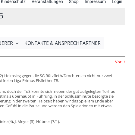
Kinderschutz
Veranstaltungen
Shop
Impressum
Login
5
DERER
KONTAKTE & ANSPRECHPARTNER
Vor
12)-Heimsieg gegen die SG Bützfleth/Drochtersen nicht nur zwei
freien Liga-Primus Elsflether TB.
um, doch der TuS konnte sich neben der gut aufgelegten Torfrau
erstmals überhaupt in Führung, in der Schlussminute besorgte sie
igerung in der zweiten Halbzeit haben wir das Spiel am Ende aber
ten Gefühl in die Pause und werden den Spielerinnen mit etwas
nke (4), J. Meyer (5), Hübner (7/1).