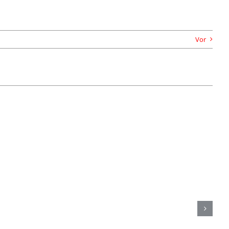
Vor
TuS Komet Arsten sichert Klassenerhalt