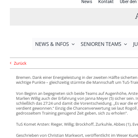
News
Kontakt
Über den 
NEWS & INFOS
SENIOREN TEAMS
J
Zurück
Bremen. Dank einer Energieleistung in der zweiten Hälfte sicherte
wichtige Punkte – gleichzeitig stürmte die Mannschaft um TuS-Trai
Von Beginn an begegneten sich beide Teams auf Augenhöhe, Arsten
Marlien Willig auch der Erfahrung von Janna Meyer (5) sicher sein.
schließlich das 27:24 und damit die Vorentscheidung. „Es war die er
verdient gewonnen.“ Einzig die Chancenverwertung sei laut Rogoll
gedrosseltem Training genügend Zeit geben, sich zu erholen“.
TuS Komet Arsten: Rieger, Willig; Brockhoff, Zurkuhle, Abbes (1), Ever
Geschrieben von Christian Markwort, veröffentlicht im Weser Kurie