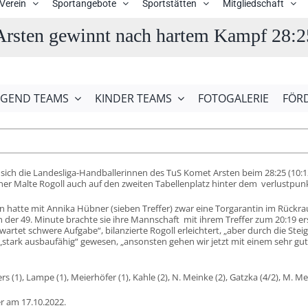
Verein
Sportangebote
Sportstätten
Mitgliedschaft
Arsten gewinnt nach hartem Kampf 28:2
UGEND TEAMS
KINDER TEAMS
FOTOGALERIE
FÖR
n sich die Landesliga-Handballerinnen des TuS Komet Arsten beim 28:25 (10:
ner Malte Rogoll auch auf den zweiten Tabellenplatz hinter dem verlustpunkt
 hatte mit Annika Hübner (sieben Treffer) zwar eine Torgarantin im Rückra
 In der 49. Minute brachte sie ihre Mannschaft mit ihrem Treffer zum 20:19 
wartet schwere Aufgabe“, bilanzierte Rogoll erleichtert, „aber durch die Ste
 „stark ausbaufähig“ gewesen, „ansonsten gehen wir jetzt mit einem sehr gu
s (1), Lampe (1), Meierhöfer (1), Kahle (2), N. Meinke (2), Gatzka (4/2), M. Mei
r am 17.10.2022.