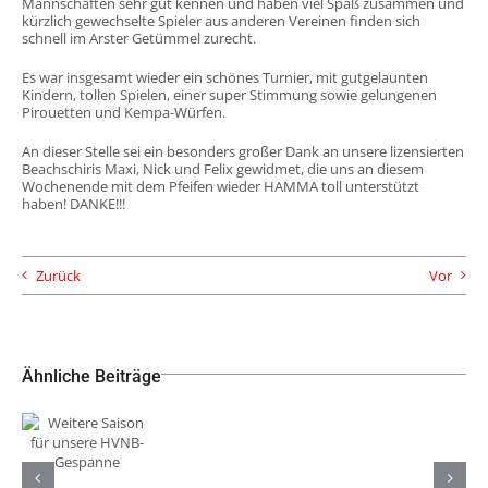
Mannschaften sehr gut kennen und haben viel Spaß zusammen und
kürzlich gewechselte Spieler aus anderen Vereinen finden sich
schnell im Arster Getümmel zurecht.
Es war insgesamt wieder ein schönes Turnier, mit gutgelaunten
Kindern, tollen Spielen, einer super Stimmung sowie gelungenen
Pirouetten und Kempa-Würfen.
An dieser Stelle sei ein besonders großer Dank an unsere lizensierten
Beachschiris Maxi, Nick und Felix gewidmet, die uns an diesem
Wochenende mit dem Pfeifen wieder HAMMA toll unterstützt
haben! DANKE!!!
Zurück
Vor
Ähnliche Beiträge
Weitere
Saison für
Neue
TuS Komet
unsere
Trikots
Arsten
HVNB-
unserer