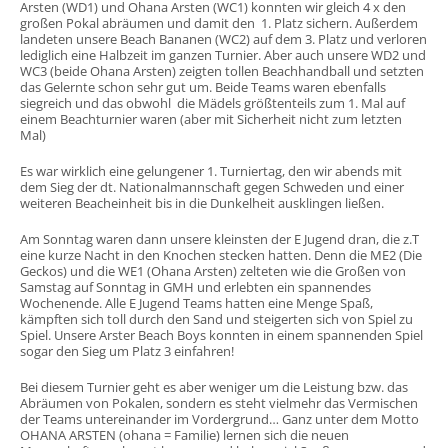
Arsten (WD1) und Ohana Arsten (WC1) konnten wir gleich 4 x den
großen Pokal abräumen und damit den 1. Platz sichern. Außerdem
landeten unsere Beach Bananen (WC2) auf dem 3. Platz und verloren
lediglich eine Halbzeit im ganzen Turnier. Aber auch unsere WD2 und
WC3 (beide Ohana Arsten) zeigten tollen Beachhandball und setzten
das Gelernte schon sehr gut um. Beide Teams waren ebenfalls
siegreich und das obwohl die Mädels größtenteils zum 1. Mal auf
einem Beachturnier waren (aber mit Sicherheit nicht zum letzten
Mal)
Es war wirklich eine gelungener 1. Turniertag, den wir abends mit
dem Sieg der dt. Nationalmannschaft gegen Schweden und einer
weiteren Beacheinheit bis in die Dunkelheit ausklingen ließen.
Am Sonntag waren dann unsere kleinsten der E Jugend dran, die z.T
eine kurze Nacht in den Knochen stecken hatten. Denn die ME2 (Die
Geckos) und die WE1 (Ohana Arsten) zelteten wie die Großen von
Samstag auf Sonntag in GMH und erlebten ein spannendes
Wochenende. Alle E Jugend Teams hatten eine Menge Spaß,
kämpften sich toll durch den Sand und steigerten sich von Spiel zu
Spiel. Unsere Arster Beach Boys konnten in einem spannenden Spiel
sogar den Sieg um Platz 3 einfahren!
Bei diesem Turnier geht es aber weniger um die Leistung bzw. das
Abräumen von Pokalen, sondern es steht vielmehr das Vermischen
der Teams untereinander im Vordergrund… Ganz unter dem Motto
OHANA ARSTEN (ohana = Familie) lernen sich die neuen