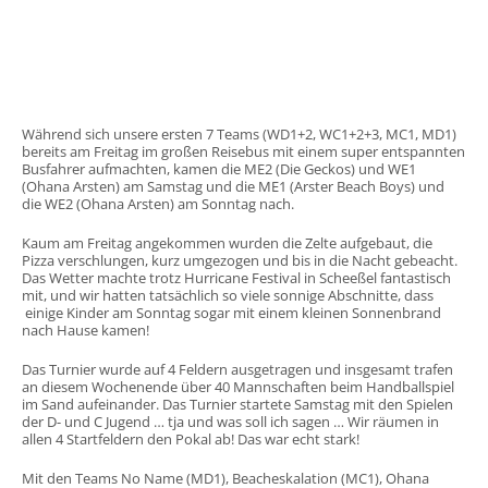
Während sich unsere ersten 7 Teams (WD1+2, WC1+2+3, MC1, MD1)
bereits am Freitag im großen Reisebus mit einem super entspannten
Busfahrer aufmachten, kamen die ME2 (Die Geckos) und WE1
(Ohana Arsten) am Samstag und die ME1 (Arster Beach Boys) und
die WE2 (Ohana Arsten) am Sonntag nach.
Kaum am Freitag angekommen wurden die Zelte aufgebaut, die
Pizza verschlungen, kurz umgezogen und bis in die Nacht gebeacht.
Das Wetter machte trotz Hurricane Festival in Scheeßel fantastisch
mit, und wir hatten tatsächlich so viele sonnige Abschnitte, dass
einige Kinder am Sonntag sogar mit einem kleinen Sonnenbrand
nach Hause kamen!
Das Turnier wurde auf 4 Feldern ausgetragen und insgesamt trafen
an diesem Wochenende über 40 Mannschaften beim Handballspiel
im Sand aufeinander. Das Turnier startete Samstag mit den Spielen
der D- und C Jugend … tja und was soll ich sagen … Wir räumen in
allen 4 Startfeldern den Pokal ab! Das war echt stark!
Mit den Teams No Name (MD1), Beacheskalation (MC1), Ohana