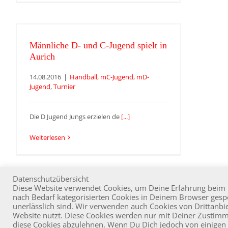
Männliche D- und C-Jugend spielt
in Aurich
Männliche D- und C-Jugend spielt in
Aurich
14.08.2016
|
Handball
,
mC-Jugend
,
mD-
Jugend
,
Turnier
Die D Jugend Jungs erzielen de
[...]
Weiterlesen
Datenschutzübersicht
Diese Website verwendet Cookies, um Deine Erfahrung beim N
nach Bedarf kategorisierten Cookies in Deinem Browser gespe
unerlässlich sind. Wir verwenden auch Cookies von Drittanbie
Co
Website nutzt. Diese Cookies werden nur mit Deiner Zustimm
diese Cookies abzulehnen. Wenn Du Dich jedoch von einigen 