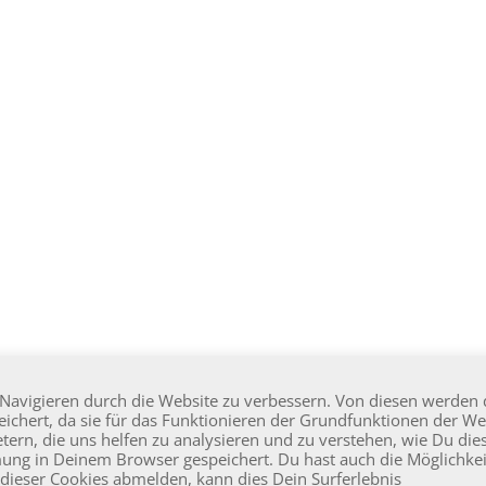
avigieren durch die Website zu verbessern. Von diesen werden 
ichert, da sie für das Funktionieren der Grundfunktionen der We
tern, die uns helfen zu analysieren und zu verstehen, wie Du die
pyright 2026 | Alle Inhalte sind urheberrechtlich geschützt. |
Kontakt
|
Impress
ung in Deinem Browser gespeichert. Du hast auch die Möglichkei
dieser Cookies abmelden, kann dies Dein Surferlebnis
Instagram