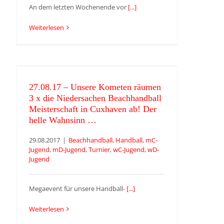
An dem letzten Wochenende vor
[...]
Weiterlesen
27.08.17 – Unsere Kometen räumen
3 x die Niedersachen Beachhandball
Meisterschaft in Cuxhaven ab! Der
helle Wahnsinn …
27.08.17 – Unsere Kometen räumen
3 x die Niedersachen Beachhandball
Meisterschaft in Cuxhaven ab! Der
helle Wahnsinn …
29.08.2017
|
Beachhandball
,
Handball
,
mC-
Jugend
,
mD-Jugend
,
Turnier
,
wC-Jugend
,
wD-
Jugend
Megaevent für unsere Handball-
[...]
Weiterlesen