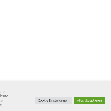
die
bsite
se
Cookie Einstellungen
Alles akzeptieren
um
t,