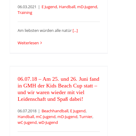
06.03.2021
|
E Jugend
,
Handball
,
mD-Jugend
,
Training
Am liebsten würden alle natür
[...]
Weiterlesen
06.07.18 – Am 25. und 26. Juni fand
in GMH der Kids Beach Cup statt –
und wir waren wieder mit viel
Leidenschaft und Spaß dabei!
06.07.18 – Am 25. und 26. Juni fand
in GMH der Kids Beach Cup statt –
und wir waren wieder mit viel
Leidenschaft und Spaß dabei!
06.07.2018
|
Beachhandball
,
E Jugend
,
Handball
,
mC-Jugend
,
mD-Jugend
,
Turnier
,
wC-Jugend
,
wD-Jugend