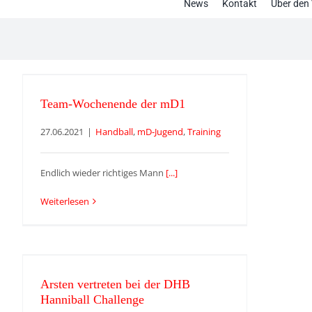
News
Kontakt
Über den 
Team-Wochenende der mD1
Team-Wochenende der mD1
27.06.2021
|
Handball
,
mD-Jugend
,
Training
Endlich wieder richtiges Mann
[...]
Weiterlesen
Arsten vertreten bei der DHB
Hanniball Challenge
Arsten vertreten bei der DHB
Hanniball Challenge