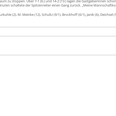
m zu stoppen. Über 7-1 (6.) und 14-2 (13.) lagen die Gastgeberinnen schon 
Minuten schaltete der Spitzenreiter einen Gang zurück. „Meine Mannschaftk
uhle (2), M. Meinke (12), Schultz (9/1), Brockhoff (6/1), Janik (6), Deichsel (