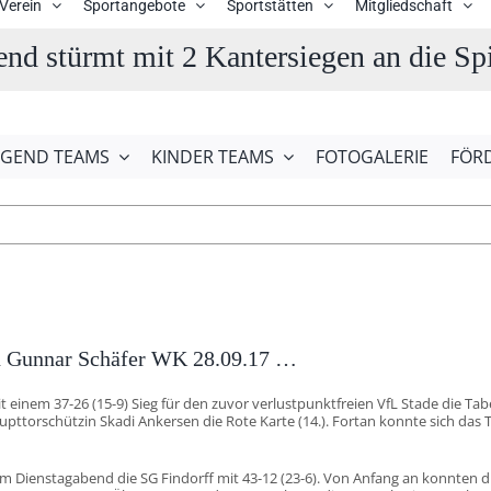
Verein
Sportangebote
Sportstätten
Mitgliedschaft
end stürmt mit 2 Kantersiegen an die S
UGEND TEAMS
KINDER TEAMS
FOTOGALERIE
FÖR
von Gunnar Schäfer WK 28.09.17 …
t einem 37-26 (15-9) Sieg für den zuvor verlustpunktfreien VfL Stade die Ta
upttorschützin Skadi Ankersen die Rote Karte (14.). Fortan konnte sich das
 am Dienstagabend die SG Findorff mit 43-12 (23-6). Von Anfang an konnten