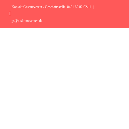
Zum
Inhalt
Kontakt Gesamtverein - Geschäftsstelle: 0421 82 82 02-11
|
springen
Instagram
gs@tuskometarsten.de