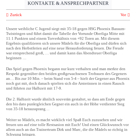
KONTAKTE & ANSPRECHPARTNER
Zurück
Vor
Unsere weibliche C Jugend siegt mit 35-18 gegen HSG Phoenix Bassum-
Twistringen und führt damit die Tabelle der Vorrunde Oberliga Mitte mit
11:1 Punkten und einem Torverhältnis von +92 Toren an. Mit diesem
Ergebnis qualifzieren sich unsere Mädels für die Oberliga und dürfen sich
nach den Herbstferien auf eine neue Herausforderung freuen. Die Freude
war entsprechend groß, … und damit kann das Abendteuer Oberliga
beginnen …
Das Spiel gegen Phoenix begann nur kurz verhalten und man merkte den
Respekt gegenüber den beiden großgewachsenen Trofrauen des Gegeners
an… Bis zur 10 Min. – beim Stand von 5-4 – hielt der Gegener aus Phoenix
noch gut mit, doch danach spielten sich die Arsterinnen in einen Rausch
und führten zur Halbzeit mit 17-9.
Die 2. Halbzeit wurde ähnlich souverän gestaltet, so dass am Ende gegen
den bis dato punktgleichen Gegner ein auch in der Höhe verdienter Sieg
von 35-18 heraussprang…
Weiter so Mädels, es macht wirklich viel Spaß Euch zuzusehen und wir
freuen uns auf eine tolle Restsasion mit Euch! Und einen Glückwunsch vor
allem auch an das Trainerteam Dirk und Marc, die die Mädels so richtig in
Schwung bringen.