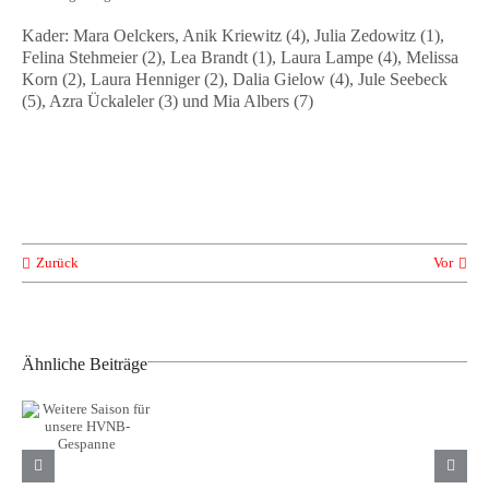
Kader: Mara Oelckers, Anik Kriewitz (4), Julia Zedowitz (1),
Felina Stehmeier (2), Lea Brandt (1), Laura Lampe (4), Melissa
Korn (2), Laura Henniger (2), Dalia Gielow (4), Jule Seebeck
(5), Azra Ückaleler (3) und Mia Albers (7)
Zurück
Vor
Ähnliche Beiträge
Weitere
Saison für
Neue
TuS Komet
unsere
Trikots
Arsten
HVNB-
unserer
sichert
Gespanne