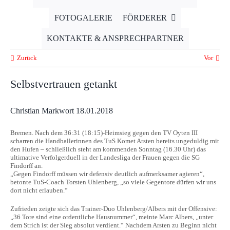
FOTOGALERIE
FÖRDERER
KONTAKTE & ANSPRECHPARTNER
Zurück
Vor
Selbstvertrauen getankt
Christian Markwort 18.01.2018
Bremen. Nach dem 36:31 (18:15)-Heimsieg gegen den TV Oyten III
scharren die Handballerinnen des TuS Komet Arsten bereits ungeduldig mit
den Hufen – schließlich steht am kommenden Sonntag (16.30 Uhr) das
ultimative Verfolgerduell in der Landesliga der Frauen gegen die SG
Findorff an.
„Gegen Findorff müssen wir defensiv deutlich aufmerksamer agieren“,
betonte TuS-Coach Torsten Uhlenberg, „so viele Gegentore dürfen wir uns
dort nicht erlauben.“
Zufrieden zeigte sich das Trainer-Duo Uhlenberg/Albers mit der Offensive:
„36 Tore sind eine ordentliche Hausnummer“, meinte Marc Albers, „unter
dem Strich ist der Sieg absolut verdient.“ Nachdem Arsten zu Beginn nicht