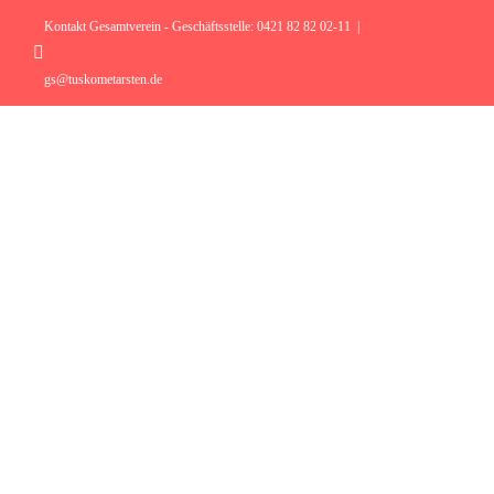
Zum
Inhalt
Kontakt Gesamtverein - Geschäftsstelle: 0421 82 82 02-11
|
springen
Instagram
gs@tuskometarsten.de