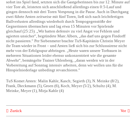
sofort ins Spiel fand, setzten sich die Gastgeberinnen bis zur 12. Minute auf
vier Tore ab, leisteten sich anschließend allerdings einen 0:5-Lauf und
gingen dennoch mit drei Toren Vorsprung in die Pause. Auch in Durchgang
zwei führte Arsten zeitweise mit fünf Toren, ließ sich nach leichtfertigen
Ballverlusten allerdings wiederholt durch Tempogegenstöße der
Gegnerinnen überraschen und lag etwa 15 Minuten vor Spielende
gleichauf (25:25). „Wir hatten defensiv zu viel Angst vor Fehlern und
agierten unsicher“, begründete Marc Albers, „das darf uns gegen Findorff
nicht passieren.“ Per Siebenmeter brachte TuS-Kapitänin Christin Meyer
ihr Team wieder in Front – und Arsten ließ sich bis zur Schlusssirene nicht
mehr von der Erfolgsspur abbringen. „Heute waren unsere Torfrauen in
mehreren Situationen leider ebenso unkonzentriert wie die gesamte
Abwehr“, bemängelte Trainer Uhlenberg, „daran werden wir in der
Vorbereitung auf Sonntag intensiv arbeiten, denn wir wollen uns für die
Hinspielniederlage unbedingt revanchieren.“
TuS Komet Arsten: Malin Kahle, Kasch; Segieth (3), N. Meinke (8/2),
Frank, Dieckmann (5), Groen (6), Koch, Meyer (5/2), Schultz (4), M.
Meinke, Meyer (1), Mirja Kahle (4)
Zurück
Vor