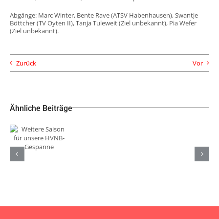
Abgänge:
Marc Winter, Bente Rave (ATSV Habenhausen), Swantje
Böttcher (TV Oyten II), Tanja Tuleweit (Ziel unbekannt), Pia Wefer
(Ziel unbekannt).
Zurück
Vor
Ähnliche Beiträge
Weitere
Saison für
Neue
TuS Komet
unsere
Trikots
Arsten
HVNB-
unserer
sichert
Gespanne
männlichen
Klassenerhalt
A-Jugend