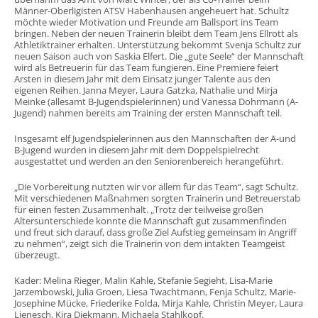
Männer-Oberligisten ATSV Habenhausen angeheuert hat. Schultz
möchte wieder Motivation und Freunde am Ballsport ins Team
bringen. Neben der neuen Trainerin bleibt dem Team Jens Ellrott als
Athletiktrainer erhalten. Unterstützung bekommt Svenja Schultz zur
neuen Saison auch von Saskia Elfert. Die „gute Seele“ der Mannschaft
wird als Betreuerin für das Team fungieren. Eine Premiere feiert
Arsten in diesem Jahr mit dem Einsatz junger Talente aus den
eigenen Reihen. Janna Meyer, Laura Gatzka, Nathalie und Mirja
Meinke (allesamt B-Jugendspielerinnen) und Vanessa Dohrmann (A-
Jugend) nahmen bereits am Training der ersten Mannschaft teil.
Insgesamt elf Jugendspielerinnen aus den Mannschaften der A-und
B-Jugend wurden in diesem Jahr mit dem Doppelspielrecht
ausgestattet und werden an den Seniorenbereich herangeführt.
„Die Vorbereitung nutzten wir vor allem für das Team“, sagt Schultz.
Mit verschiedenen Maßnahmen sorgten Trainerin und Betreuerstab
für einen festen Zusammenhalt. „Trotz der teilweise großen
Altersunterschiede konnte die Mannschaft gut zusammenfinden
und freut sich darauf, dass große Ziel Aufstieg gemeinsam in Angriff
zu nehmen“, zeigt sich die Trainerin von dem intakten Teamgeist
überzeugt.
Kader:
Melina Rieger, Malin Kahle, Stefanie Segieht, Lisa-Marie
Jarzembowski, Julia Groen, Liesa Twachtmann, Fenja Schultz, Marie-
Josephine Mücke, Friederike Folda, Mirja Kahle, Christin Meyer, Laura
Lienesch, Kira Diekmann, Michaela Stahlkopf.