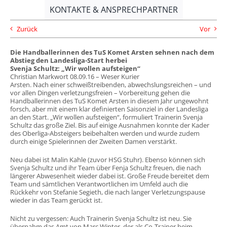
KONTAKTE & ANSPRECHPARTNER
Zurück
Vor
Die Handballerinnen des TuS Komet Arsten sehnen nach dem
Abstieg den Landesliga-Start herbei
Svenja Schultz: „Wir wollen aufsteigen“
Christian Markwort 08.09.16 – Weser Kurier
Arsten. Nach einer schweißtreibenden, abwechslungsreichen – und
vor allen Dingen verletzungsfreien – Vorbereitung gehen die
Handballerinnen des TuS Komet Arsten in diesem Jahr ungewohnt
forsch, aber mit einem klar definierten Saisonziel in der Landesliga
an den Start. „Wir wollen aufsteigen“, formuliert Trainerin Svenja
Schultz das große Ziel. Bis auf einige Ausnahmen konnte der Kader
des Oberliga-Absteigers beibehalten werden und wurde zudem
durch einige Spielerinnen der Zweiten Damen verstärkt.
Neu dabei ist Malin Kahle (zuvor HSG Stuhr). Ebenso können sich
Svenja Schultz und ihr Team über Fenja Schultz freuen, die nach
längerer Abwesenheit wieder dabei ist. Große Freude bereitet dem
Team und sämtlichen Verantwortlichen im Umfeld auch die
Rückkehr von Stefanie Segieth, die nach langer Verletzungspause
wieder in das Team gerückt ist.
Nicht zu vergessen: Auch Trainerin Svenja Schultz ist neu. Sie
übernahm das Amt von Marc Winter, der als Co-Trainer beim