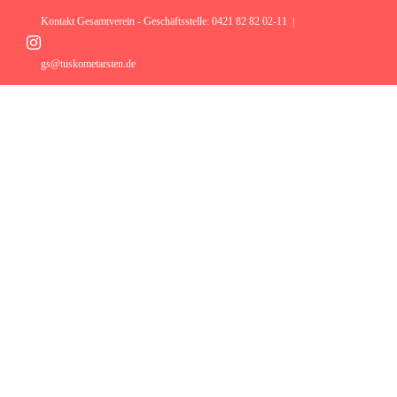
Zum
Inhalt
Kontakt Gesamtverein - Geschäftsstelle: 0421 82 82 02-11
|
springen
Instagram
gs@tuskometarsten.de