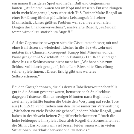
ein immer flüssigeres Spiel und ließen Ball und Gegnerinnen
laufen. „Auf einmal waren wir im Kopf und unseren Entscheidungen
nicht mehr klar genug“, versuchte sich TuS-Trainer Malte Rogoll an
einer Erklärung für den plötzlichen Leistungsabfall seiner
Mannschaft. „Unser größtes Problem war aber heute vor allen
Dingen die Chancenverwertung“, analysierte Rogoll, „außerdem
waren wir viel zu statisch im Angriff.“
Auf der Gegenseite bewegten sich die Gäste immer besser, mit und
ohne Ball rissen sie wiederholt Löcher in die TuS-Abwehr und
nutzten ihre Chancen konsequent. Knapp fünf Minuten vor der
Pause ging der ATSV schließlich in Führung (11:10/25.) und gab
diese bis zur Schlusssirene nicht mehr her. „Wir haben bis zum
Schluss voll durch gezogen“, lobte Lars Röwer die Einstellung
seiner Spielerinnen. „Dieser Erfolg gibt uns weiteres
Selbstvertrauen.“
Bei den Gastgeberinnen, die als derzeit Tabellenzweiter ebenfalls
gut in die Saison gestartet waren, herrschte nach Spielschluss
dagegen Tristesse. Binnen weniger Minuten nach Beginn der
zweiten Spielhälfte bauten die Gäste den Vorsprung auf sechs Tore
aus (18:12/35.) und trieben nun den TuS-Trainer zur Verzweiflung.
„Wir haben zu viele Fehlwürfe gehabt“, haderte Malte Rogoll, „und
haben in der Abwehr keinen Zugriff mehr bekommen.“ Auch die
hohe Fehlerquote im Spielaufbau trieb Rogoll die Zornesfalten auf
die Stirn: „Das können wir viel besser, leider waren wir in vielen
Situationen unerklärlicherweise viel zu nervös.“