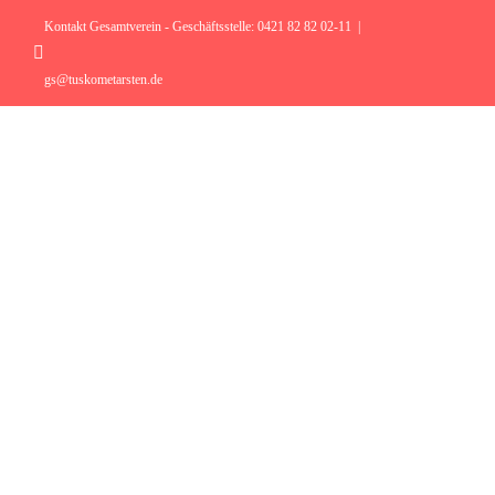
Zum
Inhalt
Kontakt Gesamtverein - Geschäftsstelle: 0421 82 82 02-11
|
springen
Instagram
gs@tuskometarsten.de