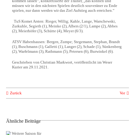
kommen lassen“, konkretisierte der Trainer, „das können und
müssen wir in den nächsten Spielen deutlich souveräner zu Ende
spielen, nur dann werden wir das Ziel Aufstieg auch erreichen.“
TuS Komet Arsten: Rieger, Willig; Kahle, Lange, Warschewski,
Zurkuhle, Segieth (1), Meinke (2), Albers (2/1), Lampe (2), Abbes
(2), Meierhöfer (3), Schütte (4), Meyer (6/3).
ATSV Habenhausen: Bergen, Zumpe; Stegemann, Stephan, Brandt
(1), Buschmann (1), Galletti (1), Langer (2), Schade (1), Sünkenberg
(2), Warfelmann (3), Rathmann (5), Petersen (6), Burwinkel (6).
Geschrieben von Christian Markwort, veröffentlicht im Weser
Kurier am 29.11.2021.
Zurück
Vor
Ähnliche Beiträge
Weitere
Saison für