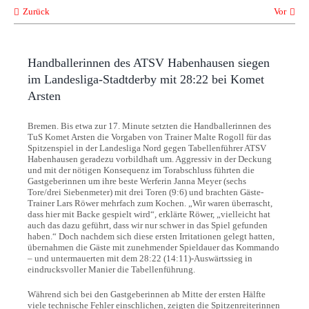
Zurück
Vor
Handballerinnen des ATSV Habenhausen siegen
im Landesliga-Stadtderby mit 28:22 bei Komet
Arsten
Bremen. Bis etwa zur 17. Minute setzten die Handballerinnen des
TuS Komet Arsten die Vorgaben von Trainer Malte Rogoll für das
Spitzenspiel in der Landesliga Nord gegen Tabellenführer ATSV
Habenhausen geradezu vorbildhaft um. Aggressiv in der Deckung
und mit der nötigen Konsequenz im Torabschluss führten die
Gastgeberinnen um ihre beste Werferin Janna Meyer (sechs
Tore/drei Siebenmeter) mit drei Toren (9:6) und brachten Gäste-
Trainer Lars Röwer mehrfach zum Kochen. „Wir waren überrascht,
dass hier mit Backe gespielt wird“, erklärte Röwer, „vielleicht hat
auch das dazu geführt, dass wir nur schwer in das Spiel gefunden
haben.“ Doch nachdem sich diese ersten Irritationen gelegt hatten,
übernahmen die Gäste mit zunehmender Spieldauer das Kommando
– und untermauerten mit dem 28:22 (14:11)-Auswärtssieg in
eindrucksvoller Manier die Tabellenführung.
Während sich bei den Gastgeberinnen ab Mitte der ersten Hälfte
viele technische Fehler einschlichen, zeigten die Spitzenreiterinnen