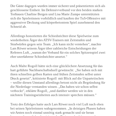
Die Gäste dagegen wurden immer sicherer und präsentierten sich als
geschlossene Einheit. Im Defensivverbund vor den beiden starken
Torfrauen Charline Bergen und Lisa Marie Zumpe unterstützten
sich die Spielerinnen vorbildlich und kauften der TuS-Offensive mit
aggressiver Deckung und körperbetontem Spiel zunehmend den
Schneid ab.
Allerdings honorierten die Schiedsrichter diese Spielweise zum
wiederholten Ärger des ATSV-Trainers mit Zeitstrafen und
Strafwürfen gegen sein Team. „Ich kann nicht verstehen“, machte
Lars Röwer seinem Ärger über zahlreiche Entscheidungen der
Referees Luft, „warum der Verband für ein solches Spitzenspiel zwei
eher unerfahrene Schiedsrichter ansetzt.“
Auch Malte Rogoll hätte sich eine glücklichere Ansetzung für das
hart geführte Nachbarschaftsduell gewünscht: „Sie haben sich mit
ihren schnellen gelben Karten und frühen Zeitstrafen selbst unter
Druck gesetzt“, kritisierte Rogoll mit Blick auf die Unparteiischen
– wollte diesen Umstand allerdings betont nicht als Begründung für
die Niederlage verstanden wissen. „Das haben wir schon selbst
verbockt“, erklärte Rogoll, „und darüber werden wir in den
nächsten Trainingseinheiten auch intensiv sprechen müssen.“
Trotz des Erfolges hatte auch Lars Röwer noch viel Luft nach oben
bei seinen Spielerinnen wahrgenommen. „In deinigen Phasen haben
wir Arsten noch einmal unnötig stark gemacht und sie heran