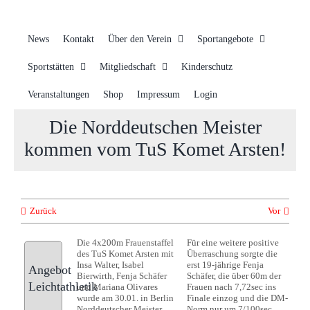
News
Kontakt
Über den Verein
Sportangebote
Sportstätten
Mitgliedschaft
Kinderschutz
Veranstaltungen
Shop
Impressum
Login
Die Norddeutschen Meister
kommen vom TuS Komet Arsten!
Zurück
Vor
Die 4x200m Frauenstaffel
Für eine weitere positive
des TuS Komet Arsten mit
Überraschung sorgte die
Insa Walter, Isabel
erst 19-jährige Fenja
Angebot
Bierwirth, Fenja Schäfer
Schäfer, die über 60m der
Leichtathletik
und Mariana Olivares
Frauen nach 7,72sec ins
wurde am 30.01. in Berlin
Finale einzog und die DM-
Norddeutscher Meister.
Norm nur um 7/100sec