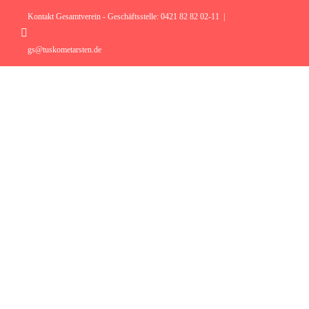
Zum
Inhalt
Kontakt Gesamtverein - Geschäftsstelle: 0421 82 82 02-11
|
springen
Instagram
gs@tuskometarsten.de