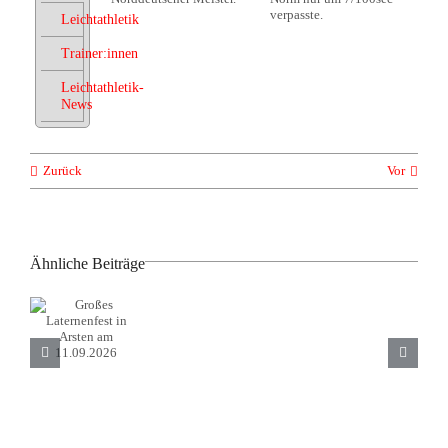
verpasste.
Leichtathletik
Trainer:innen
Leichtathletik-
News
Zurück
Vor
Ähnliche Beiträge
Großes
Anfängerkurs
Laternenfest
Fechtabteilung
in Arsten
Rehasport
ab
am
Übungsleiter
04.09.2026
11.09.2026
gesucht
bis
25.09.2026