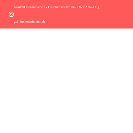
Zum
Inhalt
Kontakt Gesamtverein - Geschäftsstelle: 0421 82 82 02-11
|
springen
Instagram
gs@tuskometarsten.de