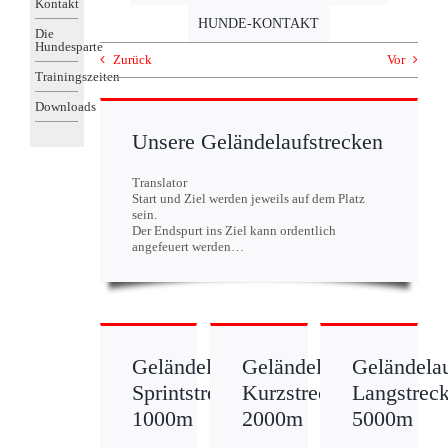
Kontakt
HUNDE-KONTAKT
Die
Hundesparte
Zurück
Vor
Trainingszeiten
Downloads
Unsere Geländelaufstrecken
Translator
Start und Ziel werden jeweils auf dem Platz
sein.
Der Endspurt ins Ziel kann ordentlich
angefeuert werden…
Geländelauf/
Geländelauf/
Geländelau
Sprintstrecke
Kurzstrecke
Langstrec
1000m
2000m
5000m