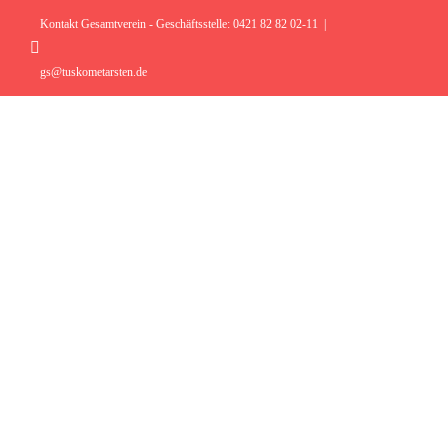
Zum
Inhalt
Kontakt Gesamtverein - Geschäftsstelle: 0421 82 82 02-11
|
springen
Instagram
gs@tuskometarsten.de