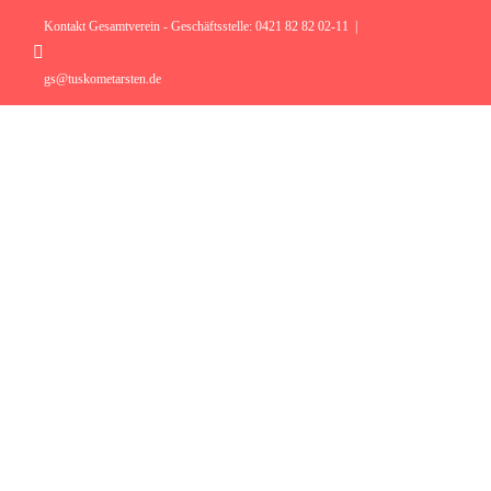
Zum
Inhalt
Kontakt Gesamtverein - Geschäftsstelle: 0421 82 82 02-11
|
springen
Instagram
gs@tuskometarsten.de