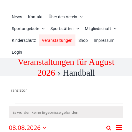
News
Kontakt
Über den Verein
Sportangebote
Sportstätten
Mitgliedschaft
Kinderschutz
Veranstaltungen
Shop
Impressum
Login
Veranstaltungen für August
2026
› Handball
Translator
Veranstaltungen
Es wurden keine Ergebnisse gefunden.
Hinweis
Veran
08.08.2026
Suche
Monat
Veranstal