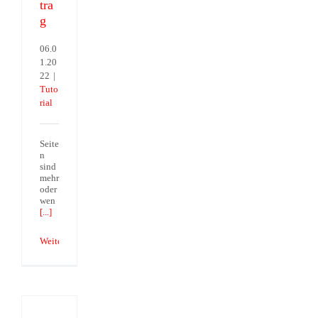
tra
g
06.0
1.20
22
|
Tuto
rial
Seite
n
sind
mehr
oder
wen
[...]
Weiterlesen
PDF
in