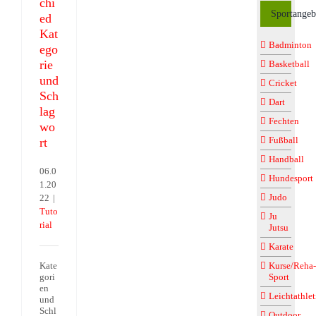
chi
Sportangeb
ed
Kat
Badminton
ego
rie
Basketball
und
Cricket
Sch
Dart
lag
Fechten
wo
Fußball
rt
Handball
06.0
Hundesport
1.20
Judo
22
|
Tuto
Ju
rial
Jutsu
Karate
Kate
Kurse/Reha-
gori
Sport
en
Leichtathlet
und
Schl
Outdoor