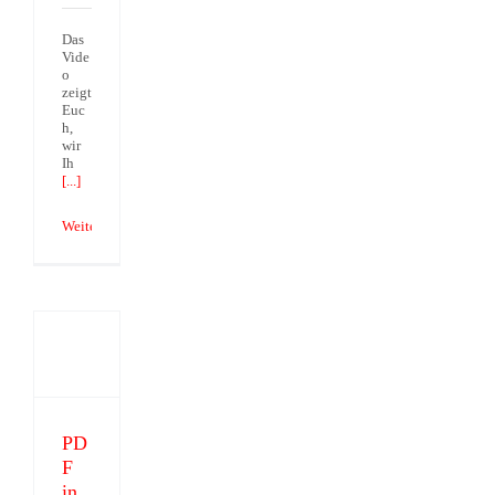
Das
Vide
o
zeigt
Euc
h,
wir
Ih
[...]
Weiterlesen
PDF
in
Excel
erstellen
PD
F
in