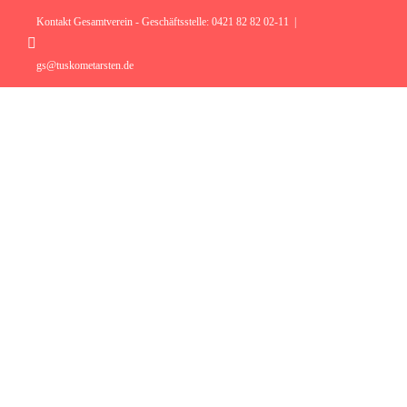
Zum
Inhalt
Kontakt Gesamtverein - Geschäftsstelle: 0421 82 82 02-11
|
springen
Instagram
gs@tuskometarsten.de