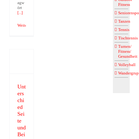
agw
Fitness
ört
[...]
Seniorenspo
Tanzen
Weiterlesen
Tennis
Tischtennis
Turnen/
Unterschied
Fitness/
Gesundheit
Seite
Volleyball
und
Beitrag
Wandergrup
Unt
ers
chi
ed
Sei
te
und
Bei