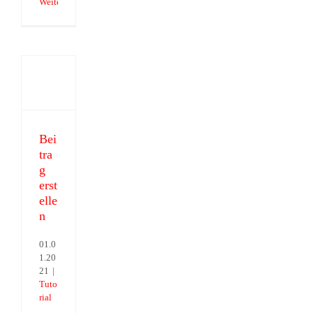
Weiterlesen
Beitrag
erstellen
Bei
tra
g
erst
elle
n
01.0
1.20
21
|
Tuto
rial