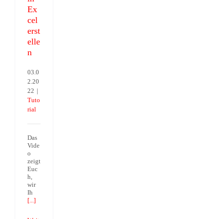
Ex
cel
erst
elle
n
03.0
2.20
22
|
Tuto
rial
Das
Vide
o
zeigt
Euc
h,
wir
Ih
[...]