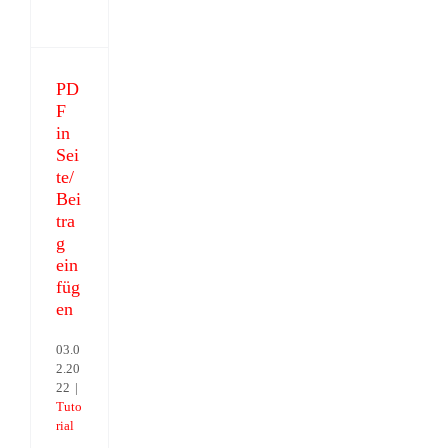
Seite/Beitrag
einfügen
PD
F
in
Sei
te/
Bei
tra
g
ein
füg
en
03.0
2.20
22
|
Tuto
rial