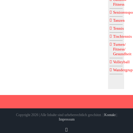
Fitness
Seniorenspo
Tanzen
Tennis
Tischtennis
Turnen/
Fitness/
Gesundheit
Volleyball
Wandergrup
Copyright 2026 | Alle Inhalte sind urheberrechtlich geschützt. |
Kontakt
|
Impressum
Instagram