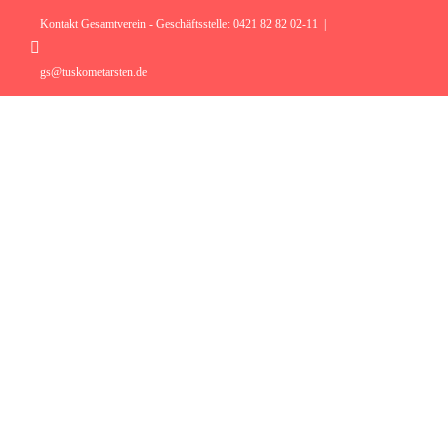
Zum
Inhalt
Kontakt Gesamtverein - Geschäftsstelle: 0421 82 82 02-11
|
springen
Instagram
gs@tuskometarsten.de