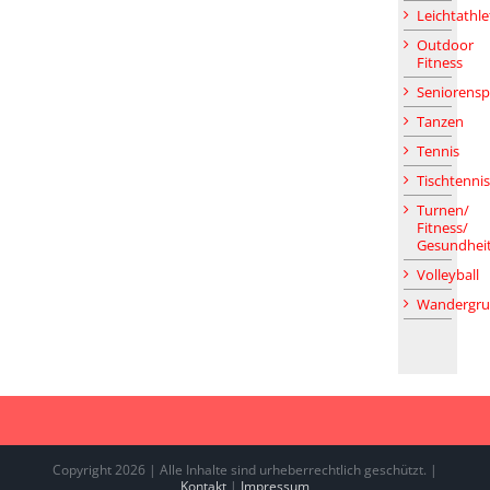
Leichtathle
Outdoor
Fitness
Seniorensp
Tanzen
Tennis
Tischtennis
Turnen/
Fitness/
Gesundhei
Volleyball
Wandergr
Copyright 2026 | Alle Inhalte sind urheberrechtlich geschützt. |
Kontakt
|
Impressum