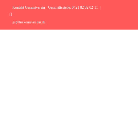
Zum
Inhalt
Kontakt Gesamtverein - Geschäftsstelle: 0421 82 82 02-11
|
springen
Instagram
gs@tuskometarsten.de