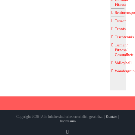
Fitness
Seniorenspo
Tanzen
Tennis
Tischtennis
Turnen/
Fitness/
Gesundheit
Volleyball
Wandergrup
Copyright 2026 | Alle Inhalte sind urheberrechtlich geschützt. |
Kontakt
|
Impressum
Instagram